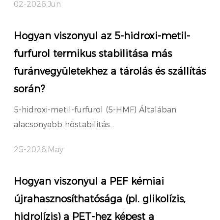
02-2026,Jun
Hogyan viszonyul az 5-hidroxi-metil-
furfurol termikus stabilitása más
furánvegyületekhez a tárolás és szállítás
során?
5-hidroxi-metil-furfurol (5-HMF) Általában
alacsonyabb hőstabilitás...
25-2026,May
Hogyan viszonyul a PEF kémiai
újrahasznosíthatósága (pl. glikolízis,
hidrolízis) a PET-hez képest a