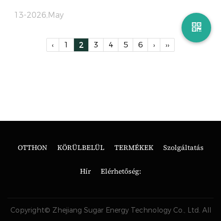
13-2026,May
‹
1
2
3
4
5
6
›
››
OTTHON
KÖRÜLBELÜL
TERMÉKEK
Szolgáltatás
Hír
Elérhetőség:
Copyright© Zhejiang Sugar Energy Technology Co., Ltd. All