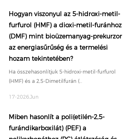
Hogyan viszonyul az 5-hidroxi-metil-
furfurol (HMF) a dioxi-metil-furánhoz
(DMF) mint bioüzemanyag-prekurzor
az energiasűrűség és a termelési
hozam tekintetében?
Ha összehasonlítjuk 5-hidroxi-metil-furfurol
(HMF) és a 2,5-Dimetilfurán (...
17-2026,Jun
Miben hasonlít a poli(etilén-2,5-
furándikarboxilát) (PEF) a