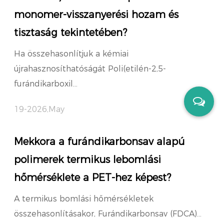
monomer-visszanyerési hozam és
tisztaság tekintetében?
Ha összehasonlítjuk a kémiai
újrahasznosíthatóságát Poli(etilén-2,5-
furándikarboxil...
19-2026,May
Mekkora a furándikarbonsav alapú
polimerek termikus lebomlási
hőmérséklete a PET-hez képest?
A termikus bomlási hőmérsékletek
összehasonlításakor, Furándikarbonsav (FDCA)...