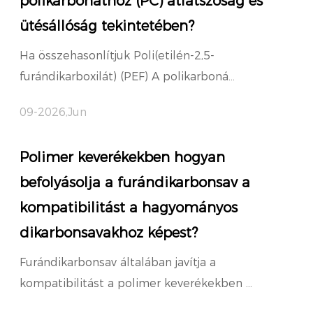
polikarbonáthoz (PC) átlátszóság és
ütésállóság tekintetében?
Ha összehasonlítjuk Poli(etilén-2,5-
furándikarboxilát) (PEF) A polikarboná...
09-2026,Jun
Polimer keverékekben hogyan
befolyásolja a furándikarbonsav a
kompatibilitást a hagyományos
dikarbonsavakhoz képest?
Furándikarbonsav általában javítja a
kompatibilitást a polimer keverékekben ...