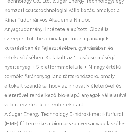
Technology Co., Ltd. (Sugar Energy Technology) egy
nemzeti csúcstechnológiai vállalkozás, amelyet a
Kínai Tudományos Akadémia Ningbo
Anyagtudományi Intézete alapított. Globális
szerepet tölt be a bioalapú furán új anyagok
kutatásában és fejlesztésében, gyártásában és
értékesítésében. Kialakult az "1 csúcsminőségű
nyersanyag + 5 platformmolekula + N nagy értékű
termék" furánanyag lánc törzsrendszere, amely
eltökélt szándéka, hogy az innovatív életerővel és
életerővel rendelkező bio-alapú anyagok vállalatává
váljon. érzelmek az emberek iránt.
A Sugar Energy Technology 5-hidroxi-metil-furfurol
(HMF) fő terméke a biomassza nyersanyagok széles