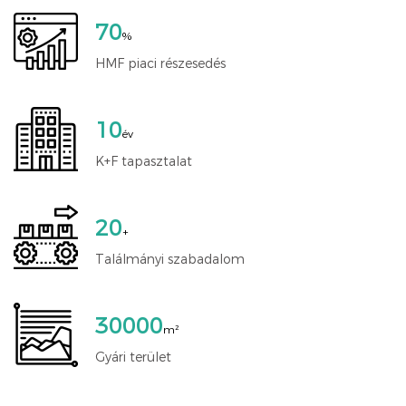
70
%
HMF piaci részesedés
10
év
K+F tapasztalat
20
+
Találmányi szabadalom
30000
m²
Gyári terület