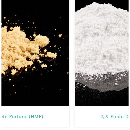
2, 5- Furán-Dikarbonsav (FDCA)