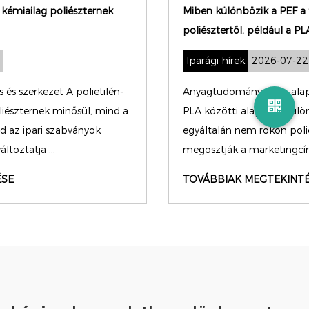
Miben különbözik a PEF a többi bioalapú
poliésztertől, például a PLA-tól?
Iparági hírek
2026-07-22
Anyagtudomány – Bio-alapú polimerek A PEF és a
PLA közötti alapvető különbség az, hogy kémiailag
egyáltalán nem rokon poliésztercsaládok. Egyszerűen
megosztják a marketingcímkét – „bioalap...
TOVÁBBIAK MEGTEKINTÉSE