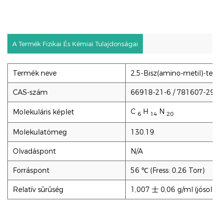
A Termék Fizikai És Kémiai Tulajdonságai
Termék neve
2,5-Bisz(amino-metil)-tetr
CAS-szám
66918-21-6 / 781607-29-
C
H
N
Molekuláris képlet
6
14
20
Molekulatömeg
130.19
Olvadáspont
N/A
Forráspont
56 ℃ (Fress: 0,26 Torr)
Relatív sűrűség
1,007 士 0,06 g/ml (jósolt)