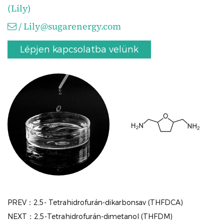
(Lily)
/
Lily@sugarenergy.com
Lépjen kapcsolatba velünk
PREV：2,5- Tetrahidrofurán-dikarbonsav (THFDCA)
NEXT：2,5-Tetrahidrofurán-dimetanol (THFDM)