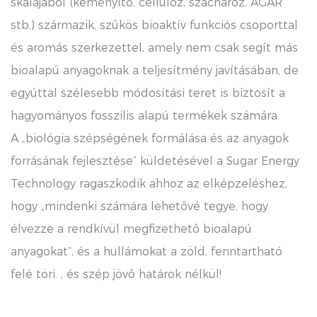
skálájából (keményítő, cellulóz, szacharóz, AGAR
stb.) származik, szűkös bioaktív funkciós csoporttal
és aromás szerkezettel, amely nem csak segít más
bioalapú anyagoknak a teljesítmény javításában, de
egyúttal szélesebb módosítási teret is biztosít a
hagyományos fosszilis alapú termékek számára.
A „biológia szépségének formálása és az anyagok
forrásának fejlesztése” küldetésével a Sugar Energy
Technology ragaszkodik ahhoz az elképzeléshez,
hogy „mindenki számára lehetővé tegye, hogy
élvezze a rendkívül megfizethető bioalapú
anyagokat”, és a hullámokat a zöld, fenntartható
felé töri. , és szép jövő határok nélkül!