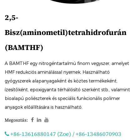
2,5-
Bisz(aminometil)tetrahidrofurán
(BAMTHF)
A BAMTHF egy nitrogéntartalmú finom vegyszer, amelyet
HMF redukciós aminálással nyernek. Használható
gyógyszerek alapanyagaként és köztes termékeként,
ízesítőként, epoxigyanta térhálósító szerként stb., valamint
bioalapú poliészterek és speciális funkcionális polimer
anyagok előállítására is használható.
Megosztás:
+86-13616880147 (Zoe) / +86-13486070903