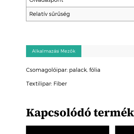
Olvadáspont
Relatív sűrűség
Alkalmazási Mezők
Csomagolóipar: palack, fólia
Textilipar: Fiber
Kapcsolódó termé