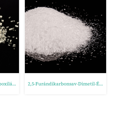
2,5-Bisz(aminometil)tetrahidrofurán (BAMTHF)
2,5- Tetrahidrofurán-Dikarbonsav (THFDCA)