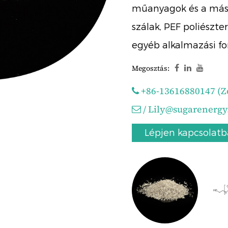
műanyagok és a más t
szálak, PEF poliészte
egyéb alkalmazási fo
Megosztás:
+86-13616880147 (Zo
/
Lily@sugarenergy
Lépjen kapcsolatb