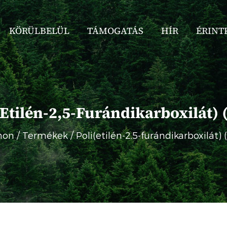
KÖRÜLBELÜL
TÁMOGATÁS
HÍR
ÉRINT
(etilén-2,5-Furándikarboxilát) 
hon
/
Termékek
/
Poli(etilén-2,5-furándikarboxilát) 