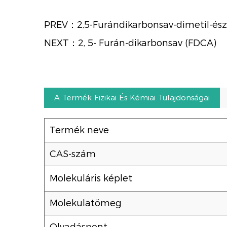
PREV：2,5-Furándikarbonsav-dimetil-ész
NEXT：2, 5- Furán-dikarbonsav (FDCA)
A Termék Fizikai És Kémiai Tulajdonságai
Termék neve
CAS-szám
Molekuláris képlet
Molekulatömeg