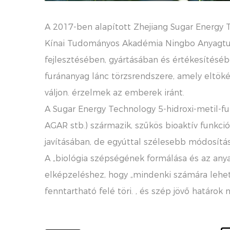
A 2017-ben alapított Zhejiang Sugar Energy T
Kínai Tudományos Akadémia Ningbo Anyagtudom
fejlesztésében, gyártásában és értékesítésé
furánanyag lánc törzsrendszere, amely eltöké
váljon. érzelmek az emberek iránt.
A Sugar Energy Technology 5-hidroxi-metil-fu
AGAR stb.) származik, szűkös bioaktív funkc
javításában, de egyúttal szélesebb módosítás
A „biológia szépségének formálása és az any
elképzeléshez, hogy „mindenki számára lehet
fenntartható felé töri. , és szép jövő határok n