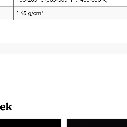
195–265 ℃ (383–509 °F； 468–538 K)
1,43 g/cm³
kek