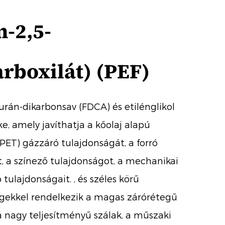
n-2,5-
rboxilát) (PEF)
furán-dikarbonsav (FDCA) és etilénglikol
, amely javíthatja a kőolaj alapú
 (PET) gázzáró tulajdonságát, a forró
t, a színező tulajdonságot, a mechanikai
 tulajdonságait. , és széles körű
égekkel rendelkezik a magas zárórétegű
 nagy teljesítményű szálak, a műszaki