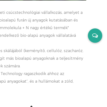
ti csúcstechnológiai vállalkozás, amelyet a
bioalapú furán új anyagok kutatásában és
ormmolekula + N nagy értékű termék"
rendelkező bio-alapú anyagok vállalatává
 skálájából (keményítő, cellulóz, szacharóz,
egít más bioalapú anyagoknak a teljesítmény
ek számára.
y Technology ragaszkodik ahhoz az
pú anyagokat”, és a hullámokat a zöld,