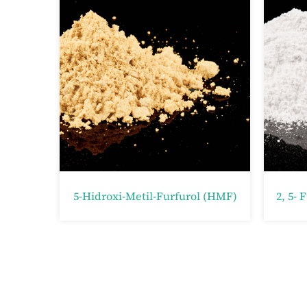
2,5-Furándikarbonsav-Dimetil-Észter (FDME)
2,5-Furandiil-Dimetanol (FDM)