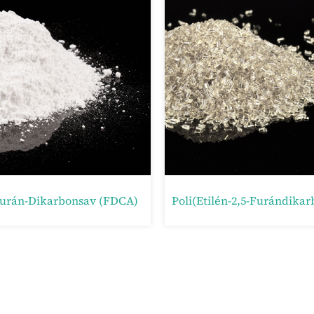
2,5-Tetrahidrofurán-Dimetanol (THFDM)