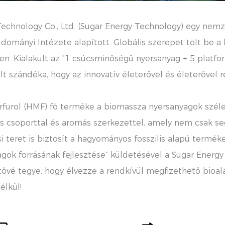
echnology Co., Ltd. (Sugar Energy Technology) egy nemze
ányi Intézete alapított. Globális szerepet tölt be a 
ben. Kialakult az "1 csúcsminőségű nyersanyag + 5 platf
lt szándéka, hogy az innovatív életerővel és életerővel 
rfurol (HMF) fő terméke a biomassza nyersanyagok széles
iós csoporttal és aromás szerkezettel, amely nem csak s
i teret is biztosít a hagyományos fosszilis alapú termék
agok forrásának fejlesztése” küldetésével a Sugar Energ
ővé tegye, hogy élvezze a rendkívül megfizethető bioala
élkül!