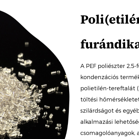
Poli(etilé
furándika
A PEF poliészter 2,5-
kondenzációs terméke
polietilén-tereftalát
töltési hőmérséklete
szilárdságot és egyéb
alkalmazási lehetős
csomagolóanyagok, a