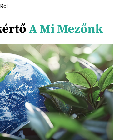
-Ról
kértő
A Mi Mezőnk