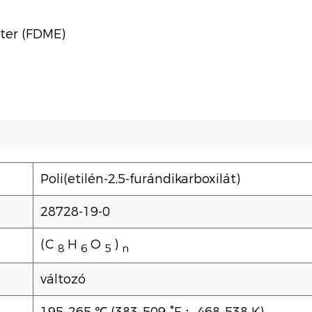
ter (FDME)
Poli(etilén-2,5-furándikarboxilát)
28728-19-0
(C
H
O
)
8
6
5
n
változó