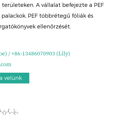
erületeken. A vállalat befejezte a PEF
r palackok, PEF többrétegű fóliák és
rgatókönyvek ellenőrzését.
e) / +86-13486070903 (Lily)
.com
a velünk