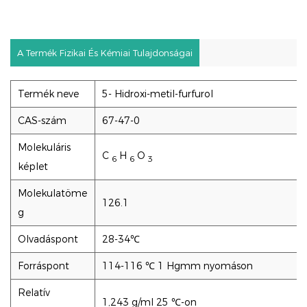
A Termék Fizikai És Kémiai Tulajdonságai
Termék neve
5- Hidroxi-metil-furfurol
CAS-szám
67-47-0
Molekuláris
C
H
O
6
6
3
képlet
Molekulatöme
126.1
g
Olvadáspont
28-34℃
Forráspont
114-116 ℃ 1 Hgmm nyomáson
Relatív
1,243 g/ml 25 ℃-on