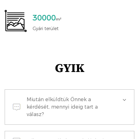
30000
m²
Gyári terület
GYIK
Miután elküldtük Önnek a
kérdését, mennyi ideig tart a
válasz?