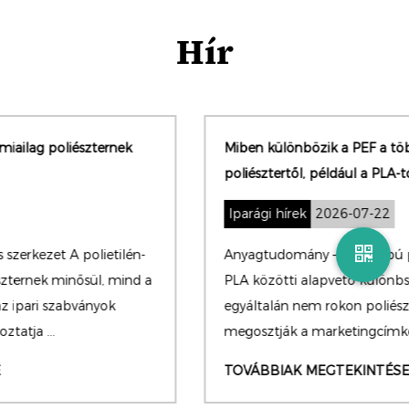
Hír
Miben különbözik a PEF a többi bioalapú
poliésztertől, például a PLA-tól?
Iparági hírek
2026-07-22
Anyagtudomány – Bio-alapú polimerek A PEF és a
PLA közötti alapvető különbség az, hogy kémiailag
egyáltalán nem rokon poliésztercsaládok. Egyszerűen
megosztják a marketingcímkét – „bioalap...
TOVÁBBIAK MEGTEKINTÉSE