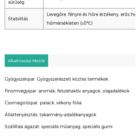
sűrűség
Levegőre, fényre és hőre érzékeny, erős higr
Stabilitás
hőmérsékleten (≤0℃)
Alkalmazási Mezők
Gyógyszeripar: Gyógyszerészeti köztes termékek
Finomvegyipar: aromák, felületaktív anyagok, olajadalékok
Csomagolóipar: palack, vékony fólia
Állattenyésztés: takarmány-adalékanyagok
Szállítási ágazat: speciális műanyag, speciális gumi