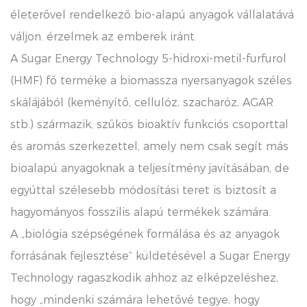
életerővel rendelkező bio-alapú anyagok vállalatává
váljon. érzelmek az emberek iránt.
A Sugar Energy Technology 5-hidroxi-metil-furfurol
(HMF) fő terméke a biomassza nyersanyagok széles
skálájából (keményítő, cellulóz, szacharóz, AGAR
stb.) származik, szűkös bioaktív funkciós csoporttal
és aromás szerkezettel, amely nem csak segít más
bioalapú anyagoknak a teljesítmény javításában, de
egyúttal szélesebb módosítási teret is biztosít a
hagyományos fosszilis alapú termékek számára.
A „biológia szépségének formálása és az anyagok
forrásának fejlesztése” küldetésével a Sugar Energy
Technology ragaszkodik ahhoz az elképzeléshez,
hogy „mindenki számára lehetővé tegye, hogy