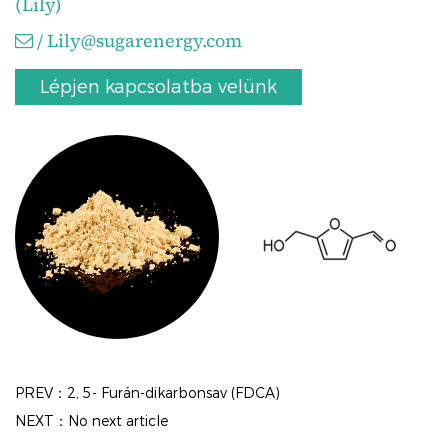
(Lily)
/
Lily@sugarenergy.com
Lépjen kapcsolatba velünk
PREV：2, 5- Furán-dikarbonsav (FDCA)
NEXT：No next article