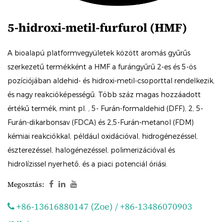
5-hidroxi-metil-furfurol (HMF)
A bioalapú platformvegyületek között aromás gyűrűs
szerkezetű termékként a HMF a furángyűrű 2-es és 5-ös
pozíciójában aldehid- és hidroxi-metil-csoporttal rendelkezik,
és nagy reakcióképességű. Több száz magas hozzáadott
értékű termék, mint pl. , 5- Furán-formaldehid (DFF), 2, 5-
Furán-dikarbonsav (FDCA) és 2,5-Furán-metanol (FDM)
kémiai reakciókkal, például oxidációval, hidrogénezéssel,
észterezéssel, halogénezéssel, polimerizációval és
hidrolízissel nyerhető, és a piaci potenciál óriási.
Megosztás:
+86-13616880147 (Zoe) / +86-13486070903