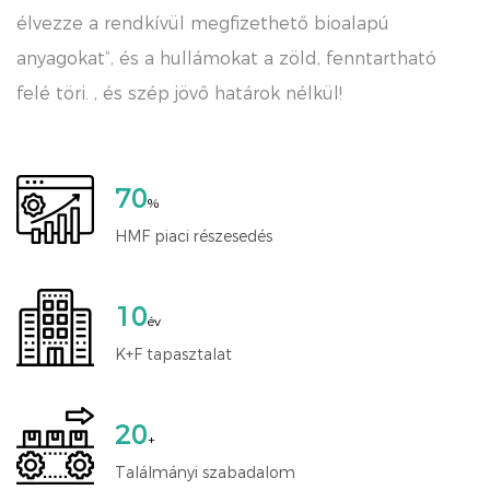
élvezze a rendkívül megfizethető bioalapú
anyagokat”, és a hullámokat a zöld, fenntartható
felé töri. , és szép jövő határok nélkül!
70
%
HMF piaci részesedés
10
év
K+F tapasztalat
20
+
Találmányi szabadalom