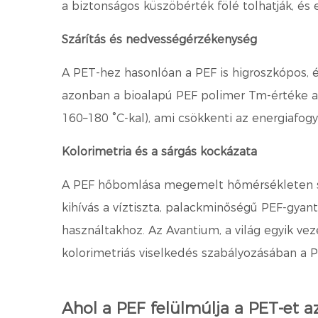
a biztonságos küszöbérték fölé tolhatják, é
Szárítás és nedvességérzékenység
A PET-hez hasonlóan a PEF is higroszkópos, é
azonban a bioalapú PEF polimer Tm-értéke a
160–180 °C-kal), ami csökkenti az energiafogy
Kolorimetria és a sárgás kockázata
A PEF hőbomlása megemelt hőmérsékleten sá
kihívás a víztiszta, palackminőségű PEF-gyan
használtakhoz. Az Avantium, a világ egyik ve
kolorimetriás viselkedés szabályozásában a 
Ahol a PEF felülmúlja a PET-et 