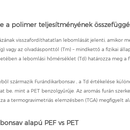
e a polimer teljesítményének összefügg
ázának visszafordíthatatlan lebomlását jelenti, amikor 
 vagy az olvadásponttól (Tm) – mindkettő a fizikai állapo
tében a lebomlási hőmérséklet (Td) határozza meg a fel
lyből származik
Furándikarbonsav
, a Td értékelése külö
tat be, mint a PET benzolgyűrűje. Az aromás furán szer
za a termogravimetriás elemzésben (TGA) megfigyelt al
bonsav alapú PEF vs PET