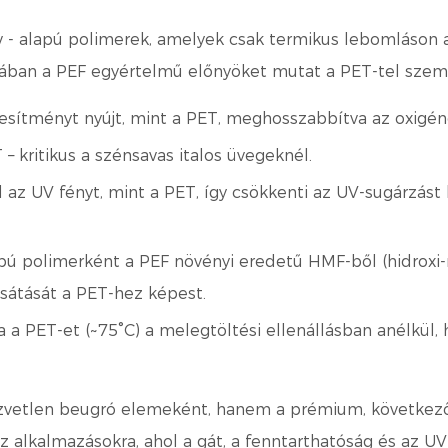
v
- alapú polimerek, amelyek csak termikus lebomláson 
iában a PEF egyértelmű előnyöket mutat a PET-tel szem
jesítményt nyújt, mint a PET, meghosszabbítva az oxigé
 – kritikus a szénsavas italos üvegeknél.
 az UV fényt, mint a PET, így csökkenti az UV-sugárzás
pú polimerként a PEF növényi eredetű HMF-ből (hidroxi-me
csátását a PET-hez képest.
a a PET-et (~75°C) a melegtöltési ellenállásban anélkül,
özvetlen beugró elemeként, hanem a
prémium, következő
 az alkalmazásokra, ahol a gát, a fenntarthatóság és az