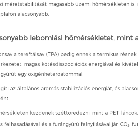
i méretstabilitását magasabb üzemi hőmérsékleten is, mi
i plafon alacsonyabb.
sonyabb lebomlási hőmérsékletet, mint a 
onsav
a tereftálsav (TPA) pedig ennek a termikus résnek
erkezetet, magas kötésdisszociációs energiával és kivéte
ú gyűrűt egy oxigénheteroatommal.
íti az általános aromás stabilizációs energiát, és alac
ént:
érsékleten kezdenek széttöredezni, mint a PET-láncok.
felhasadásával és a furángyűrű felnyílásával jár, CO₂, 