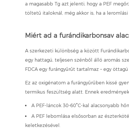
a magasabb Tg azt jelenti, hogy a PEF megőrz
töltetű italoknál, még akkor is, ha a leromlás
Miért ad a furándikarbonsav alac
A szerkezeti különbség a között
Furándikarb
egy hattagú, teljesen szénből álló aromás sz
FDCA egy furángyűrűt tartalmaz – egy öttag
Ez az oxigénatom a furángyűrűben kissé gyeng
termikus feszültség alatt. Ennek eredmények
A PEF-láncok 30-60°C-kal alacsonyabb hőm
A PEF lebomlása elsősorban az észterkötés 
keletkezésével.