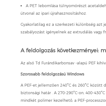
A PET lebomlása túlnyomórészt acetaldehi
útvonal az ipari újrahasznosításhoz.
Gyakorlatilag ez a szerkezeti különbség azt j
szabályozást igényelnek az extrudálás vagy 
A feldolgozás következményei: mi
Az alsó Td
Furándikarbonsav
-alapú PEF kihív
Szorosabb feldolgozású Windows
A PEF-et jellemzően 240°C és 260°C között do
biztonsági határ
. A 270-290°C-on, 400-430°C
mindkét polimer kezelhető, a PEF-processzoro