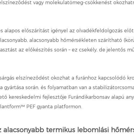
s elszíneződést vagy molekulatömeg-csökkenést okozhat
s alapos előszárítást igényel az olvadékfeldolgozás elő
lacsonyabb, alacsonyabb hőmérsékleten szárítható (kö
asztást az előkészítés során – ez csekély, de jelentős m
rgás elszíneződést okozhat a furánhoz kapcsolódó kro
ta gyártása során, és folyamatban van a stabilizátorcso
zető kereskedelmi fejlesztője
Furándikarbonsav
alapú any
Plantform™ PEF gyanta platformon.
az alacsonyabb termikus lebomlási hőmérs