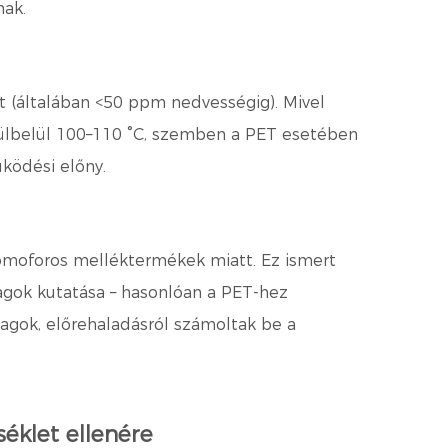
nak.
tt (általában <50 ppm nedvességig). Mivel
rülbelül 100–110 °C, szemben a PET esetében
űködési előny.
moforos melléktermékek miatt. Ez ismert
magok kutatása – hasonlóan a PET-hez
agok, előrehaladásról számoltak be a
éklet ellenére