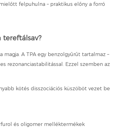
előtt felpuhulna – praktikus előny a forró
tereftálsav?
 a magja. A TPA egy benzolgyűrűt tartalmaz –
les rezonanciastabilitással. Ezzel szemben az
sonyabb kötés disszociációs küszöböt vezet be
furfurol és oligomer melléktermékek