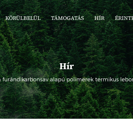
KÖRÜLBELÜL
TÁMOGATÁS
HÍR
ÉRINT
Hír
 furándikarbonsav alapú polimerek termikus lebo