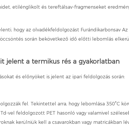
det, etilénglikolt és tereftálsav-fragmenseket eredmény
elenti, hogy az olvadékfeldolgozást
Furándikarbonsav
Az
fröccsöntés során bekövetkező idő előtti lebomlás elker
t jelent a termikus rés a gyakorlatban
ásokat és előnyöket is jelent az ipari feldolgozás során:
lgozzák fel. Tekintettel arra, hogy lebomlása 350°C kör
 Td-vel feldolgozott PET hasonló vagy valamivel szélese
knak kerülniük kell a csavarokban vagy matricákban lév