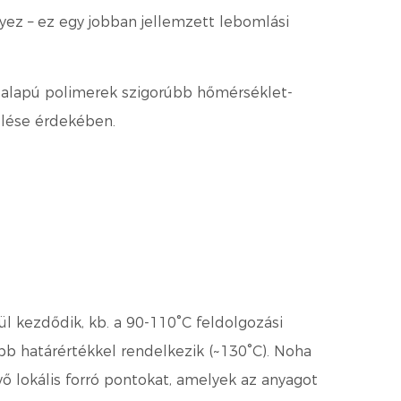
ez – ez egy jobban jellemzett lebomlási
 alapú polimerek szigorúbb hőmérséklet-
ülése érdekében.
ül kezdődik, kb. a
90-110°C feldolgozási
bb határértékkel rendelkezik (~130°C). Noha
ő lokális forró pontokat, amelyek az anyagot