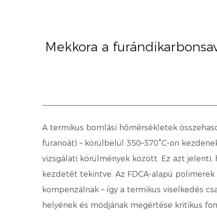
Mekkora a furándikarbonsa
A termikus bomlási hőmérsékletek összehaso
furanoát) – körülbelül 350–370°C-on kezden
vizsgálati körülmények között. Ez azt jelenti
kezdetét tekintve. Az FDCA-alapú polimerek a
kompenzálnak – így a termikus viselkedés cs
helyének és módjának megértése kritikus fo