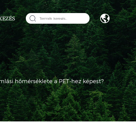
KEZÉS
mlási hőmérséklete a PET-hez képest?