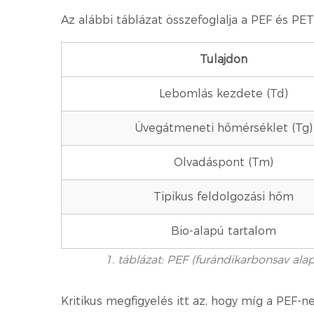
Az alábbi táblázat összefoglalja a PEF és PE
Tulajdon
Lebomlás kezdete (Td)
Üvegátmeneti hőmérséklet (Tg)
Olvadáspont (Tm)
Tipikus feldolgozási hőm
Bio-alapú tartalom
1. táblázat: PEF (furándikarbonsav al
Kritikus megfigyelés itt az, hogy míg a PEF-n