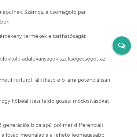
alapulnak. Számos, a csomagolóipar
ben:
nérzékeny termékek eltarthatóságát.
t blokkoló adalékanyagok szükségességét az
til-furfurol) állítható elő, ami potenciálisan
 hogy hőbeállítási feldolgozási módosításokat
 generációs bioalapú polimer
differenciált
 UV-állóság meghaladja a lehető legmagasabb