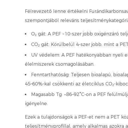
Félrevezető lenne értékelni
Furándikarbonsa
szempontjából releváns teljesítménykategór
O₂ gát:
A PEF ~10-szer jobb oxigénzáró tel
CO₂ gát:
Körülbelül 4-szer jobb, mint a PET
UV védelem:
A PEF hatékonyabban nyeli el
élelmiszerek csomagolásában.
Fenntarthatóság:
Teljesen bioalapú, bioala
45–60%-kal csökkenti az életciklus CO₂-kibo
Magasabb Tg:
~86–92°C-on a PEF felülmúlj
igényelne.
Ezek a tulajdonságok a PEF-et nem a PET k
teljesítményprofillal, amely alkalmas azokra