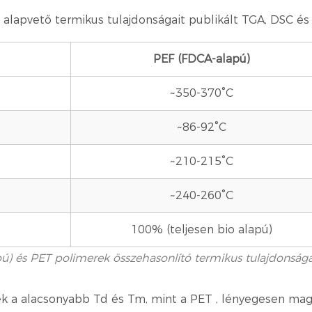
T alapvető termikus tulajdonságait publikált TGA, DSC és
PEF (FDCA-alapú)
~350-370°C
~86-92°C
~210-215°C
~240-260°C
100% (teljesen bio alapú)
apú) és PET polimerek összehasonlító termikus tulajdonsága
ek a
alacsonyabb Td és Tm, mint a PET
, lényegesen mag