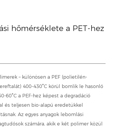
ási hőmérséklete a PET-hez
imerek – különösen a PEF (polietilén-
tereftalát) 400-430°C körül bomlik le hasonló
30-60°C
a PEF-hez képest a degradáció
l és teljesen bio-alapú eredetükkel
ításnak. Az egyes anyagok lebomlási
gtudósok számára, akik e két polimer közül