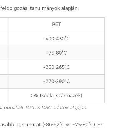
 feldolgozási tanulmányok alapján:
PET
~400-430°C
~75-80°C
~250-265°C
~270-290°C
0% (kőolaj származék)
i publikált TGA és DSC adatok alapján.
asabb Tg-t mutat (~86-92°C vs. ~75-80°C). Ez