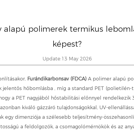
v alapú polimerek termikus leboml
képest?
Update:13 May 2026
nlításakor,
Furándikarbonsav (FDCA)
A polimer alapú pol
ek jelentős hőbomlásba
, míg a standard PET (polietilén-
, hogy a PET nagyjából hőstabilitási előnnyel rendelkezik
zonban kiváló gázzáró tulajdonságokkal, UV-ellenállássa
ak egy dimenziója a szélesebb teljesítmény-összehasonl
ntosságú a feldolgozók, a csomagolómérnökök és az anya