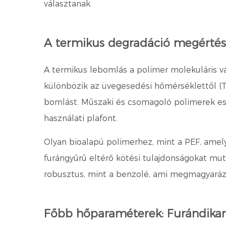
választanak.
A termikus degradáció megértés
A termikus lebomlás a polimer molekuláris v
különbözik az üvegesedési hőmérséklettől (Tg)
bomlást. Műszaki és csomagoló polimerek ese
használati plafont.
Olyan bioalapú polimerhez, mint a PEF, ame
furángyűrű eltérő kötési tulajdonságokat mu
robusztus, mint a benzolé, ami megmagyaráz
Főbb hőparaméterek: Furándikar