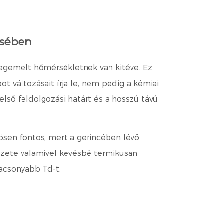
ésében
megemelt hőmérsékletnek van kitéve. Ez
t változásait írja le, nem pedig a kémiai
ső feldolgozási határt és a hosszú távú
nösen fontos, mert a gerincében lévő
kezete valamivel kevésbé termikusan
acsonyabb Td-t.