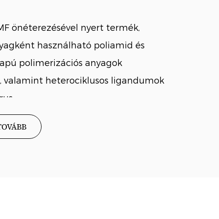
F önéterezésével nyert termék,
yagként használható poliamid és
lapú polimerizációs anyagok
z, valamint heterociklusos ligandumok
us...
TOVÁBB