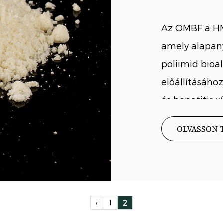
Az OMBF a HM
amely alapan
poliimid bioa
előállításáho
és hepatitis vír
OLVASSON 
‹
1
2