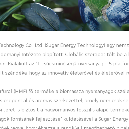
echnology Co., Ltd. (Sugar Energy Technology) egy nemze
ányi Intézete alapított. Globális szerepet tölt be a 
ben. Kialakult az "1 csúcsminőségű nyersanyag + 5 platf
lt szándéka, hogy az innovatív életerővel és életerővel 
rfurol (HMF) fő terméke a biomassza nyersanyagok széles
iós csoporttal és aromás szerkezettel, amely nem csak s
i teret is biztosít a hagyományos fosszilis alapú termék
agok forrásának fejlesztése” küldetésével a Sugar Energ
ővé tegye, hogy élvezze a rendkívül megfizethető bioala