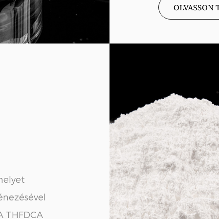
OLVASSON 
melyet
génezésével
. A THFDCA