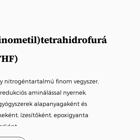
inometil)tetrahidrofurá
THF)
 nitrogéntartalmú finom vegyszer,
redukciós aminálással nyernek.
gyógyszerek alapanyagaként és
eként, ízesítőként, epoxigyanta
rként ...