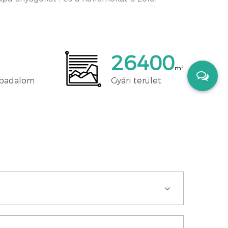
30000
m²
abadalom
Gyári terület