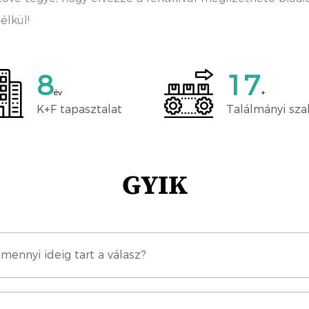
élkül!
10
20
év
+
K+F tapasztalat
Találmányi sz
GYIK
mennyi ideig tart a válasz?