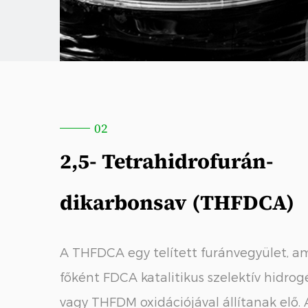
02
2,5- Tetrahidrofurán-
dikarbonsav (THFDCA)
A THFDCA egy telített furánvegyület, a
főként FDCA katalitikus szelektív hidro
vagy THFDM oxidációjával állítanak elő