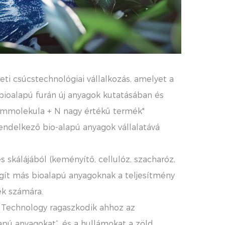
ti csúcstechnológiai vállalkozás, amelyet a
bioalapú furán új anyagok kutatásában és
ormmolekula + N nagy értékű termék"
rendelkező bio-alapú anyagok vállalatává
 skálájából (keményítő, cellulóz, szacharóz,
egít más bioalapú anyagoknak a teljesítmény
ek számára.
y Technology ragaszkodik ahhoz az
pú anyagokat”, és a hullámokat a zöld,