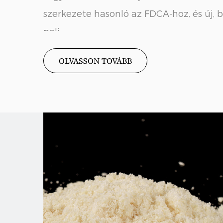
szerkezete hasonló az FDCA-hoz, és új, 
poli...
OLVASSON TOVÁBB