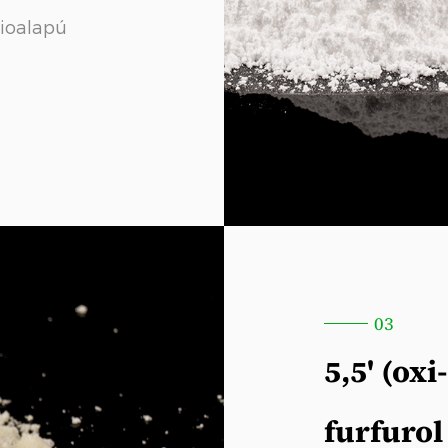
bioalapú
03
5,5' (oxi
furfuro