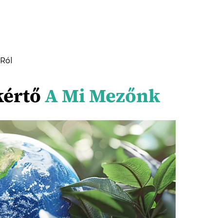
-Ról
kértő
A Mi Mezőnk