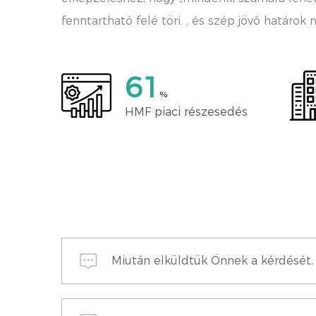
fenntartható felé töri. , és szép jövő határok n
70
%
HMF piaci részesedés
Miután elküldtük Önnek a kérdését, 