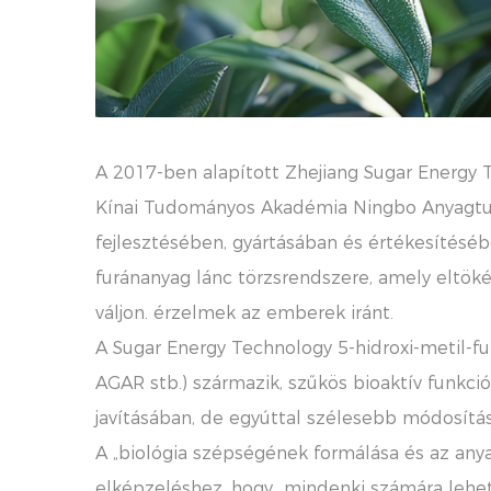
A 2017-ben alapított Zhejiang Sugar Energy T
Kínai Tudományos Akadémia Ningbo Anyagtudom
fejlesztésében, gyártásában és értékesítésé
furánanyag lánc törzsrendszere, amely eltöké
váljon. érzelmek az emberek iránt.
A Sugar Energy Technology 5-hidroxi-metil-fu
AGAR stb.) származik, szűkös bioaktív funkc
javításában, de egyúttal szélesebb módosítás
A „biológia szépségének formálása és az any
elképzeléshez, hogy „mindenki számára lehet