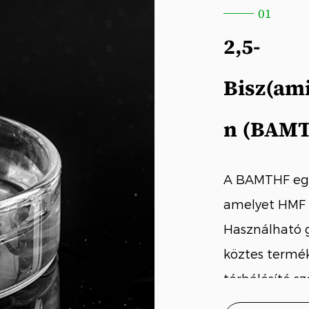
01
2,5-
Bisz(am
n (BAM
A BAMTHF egy
amelyet HMF 
Használható 
köztes termék
térhálósító sze